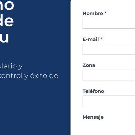
mo
de
Nombre
*
tu
E-mail
*
lario y
Zona
ontrol y éxito de
Teléfono
Mensaje