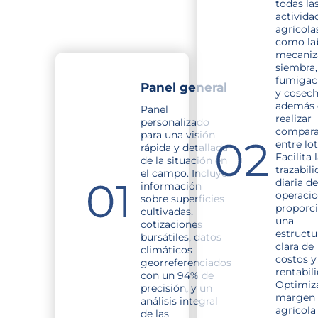
todas la
activida
agrícola
como la
mecaniz
siembra,
fumigac
Panel general
y cosech
además 
Panel
realizar
personalizado
compara
para una visión
entre lot
rápida y detallada
Facilita 
de la situación en
trazabil
el campo. Incluye
diaria de
información
operacio
sobre superficies
proporc
cultivadas,
una
cotizaciones
estructu
bursátiles, datos
clara de
climáticos
costos y
georreferenciados
rentabil
con un 94% de
Optimiza
precisión, y un
margen 
análisis integral
agrícola
de las