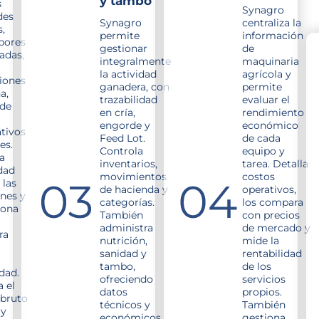
y tambo
s
Synagro
des
Synagro
centraliza la
s,
permite
información
bores
gestionar
de
adas,
integralmente
maquinaria
la actividad
agrícola y
iones
ganadera, con
permite
a,
trazabilidad
evaluar el
de
en cría,
rendimiento
engorde y
económico
tivos
Feed Lot.
de cada
es.
Controla
equipo y
la
inventarios,
tarea. Detalla
idad
movimientos
costos
 las
de hacienda y
operativos,
nes y
categorías.
los compara
iona
También
con precios
administra
de mercado y
ra
nutrición,
mide la
sanidad y
rentabilidad
tambo,
de los
idad.
ofreciendo
servicios
 el
datos
propios.
bruto
técnicos y
También
 y
económicos.
gestiona