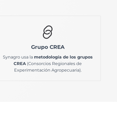
análisis
Este enfoque te ayuda a obtener un
Grupo CREA
de costo real y el margen de rentabilidad
de tu empresa en cada una de sus
Synagro usa la
metodología de los grupos
actividades.
CREA
(Consorcios Regionales de
Experimentación Agropecuaria).