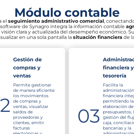
Módulo contable
a el
seguimiento administrativo comercial
, conectando
l software de Synagro integra la información contable
agr
visión clara y actualizada del desempeño económico. Su
sualizar en una sola pantalla la
situación financiera
de l
Gestión de
Administra
compras y
financiera y
ventas
tesorería
Permite gestionar
Facilita la
de manera eficiente
administració
los movimientos
financiera integ
de compras y
permitiendo la
ventas, visualizar
elaboración de
saldos de
presupuestos, 
proveedores y
gestión del flu
clientes, emitir
caja, conciliac
facturas
bancarias y la
electrónicas y
administración