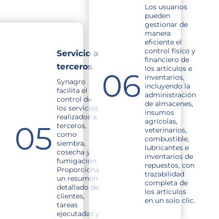
Los usuarios
pueden
gestionar de
manera
eficiente el
control físico y
Servicio a
financiero de
terceros
los artículos e
inventarios,
Synagro
incluyendo la
facilita el
administración
control de
de almacenes,
los servicios
insumos
realizados a
agrícolas,
terceros,
veterinarios,
como
combustible,
siembra,
lubricantes e
cosecha y
inventarios de
fumigación.
repuestos, con
Proporciona
trazabilidad
un resumen
completa de
detallado de
los artículos
clientes,
en un solo clic.
tareas
ejecutadas y