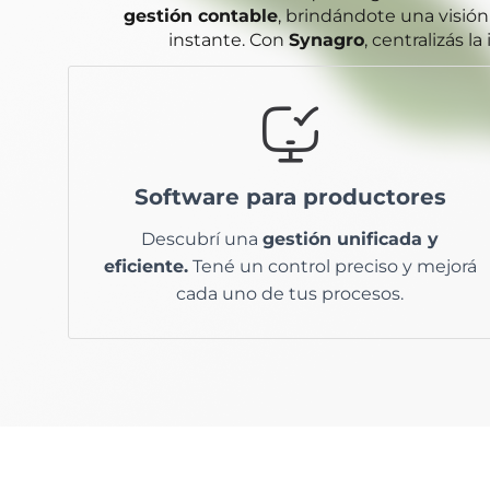
gestión contable
, brindándote una visión
instante. Con
Synagro
, centralizás l
Con Synagro, integramos de manera efectiva
—desde
toda la información de tu empresa
Software para productores
la gestión técnica y operativa, hasta la
en una
económica, contable e impositiva—
Descubrí una
gestión unificada y
sola plataforma.
eficiente.
Tené un control preciso y mejorá
cada uno de tus procesos.