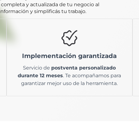
 completa y actualizada de tu negocio al
a información y simplificás tu trabajo.
para una
asesor asignado
Contarás con un
asistencia
implementación personalizada,
Implementación garantizada
de lunes a viernes para
técnica en línea
mesa
dudas de acceso e instalación, y una
Servicio de
postventa personalizado
para consultas rápidas sobre el
de ayuda
durante 12 meses
. Te acompañamos para
uso del software.
garantizar mejor uso de la herramienta.