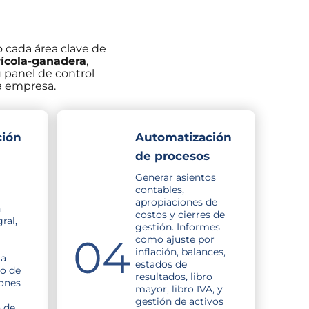
 cada área clave de
ícola-ganadera
,
 panel de control
a empresa.
ción
Automatización
de procesos
Generar asientos
contables,
apropiaciones de
n
costos y cierres de
ral,
gestión. Informes
como ajuste por
inflación, balances,
la
estados de
jo de
resultados, libro
iones
mayor, libro IVA, y
gestión de activos
 de