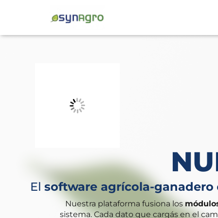
NU
El
software agrícola-ganadero
Nuestra plataforma fusiona los
módulos
sistema. Cada dato que cargás en el cam