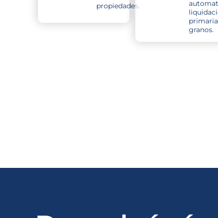
automati
propiedades.
liquidac
primaria
granos.